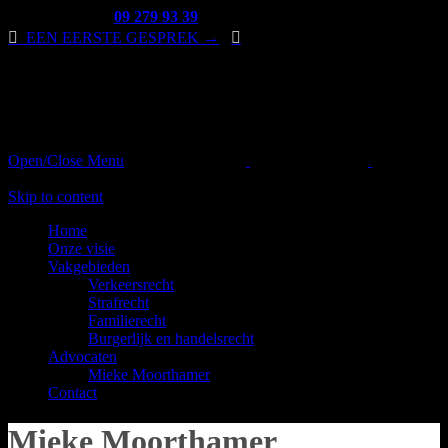
Contacteer ons:
09 279 93 39

EEN EERSTE GESPREK →

Open/Close Menu
Mieke
Moorthamer
Skip to content
Home
Onze visie
Vakgebieden
Verkeersrecht
Strafrecht
Familierecht
Burgerlijk en handelsrecht
Advocaten
Mieke Moorthamer
Contact
Mieke Moorthamer