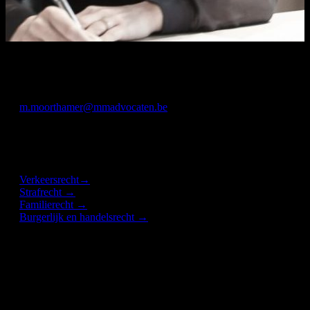
CONTACT
Tel: 09 279 93 39
m.moorthamer@mmadvocaten.be
VAKGEBIEDEN
Verkeersrecht→
Strafrecht →
Familierecht →
Burgerlijk en handelsrecht →
OPLEIDING
Licentiaat in de rechten – grote onderscheiding (Universiteit
Gent, 2008)